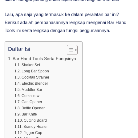
Serta
Lalu, apa saja yang termasuk ke dalam peralatan bar ini?
Berikut adalah pembahasannya lengkap mengenai Bar Hand
Lengkap
Tools ini serta lengkap dengan fungsi peggunaannya.
Daftar Isi
Dengan
Bar Hand Tools Serta Fungsinya
Shaker Set
Fungsinya
Long Bar Spoon
Cocktail Strainer
Electric Blender
Muddler Bar
Corkscrew
Can Opener
Bottle Opener
Bar Knife
Cutting Board
Brandy Heater
Jigger Cup