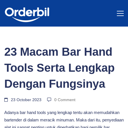
BLOG
23
23 Macam Bar Hand
Macam
Tools Serta Lengkap
Bar
Dengan Fungsinya
Hand
23 October 2023
0 Comment
Adanya bar hand tools yang lengkap tentu akan memudahkan
Tools
bartender di dalam meracik minuman. Maka dari itu, penyediaan
alat ini sangat penting untuk diperhatikan bagi pemilik bar.