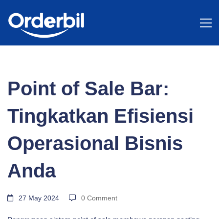
BLOG
Point
Point of Sale Bar:
of
Tingkatkan Efisiensi
Sale
Operasional Bisnis
Anda
Bar:
27 May 2024
0 Comment
Tingkatkan