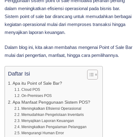
Penggunaan sistem point of sale membawa peranan penting
Efisiensi
dalam meningkatkan efisiensi operasional pada bisnis bar.
Sistem point of sale bar dirancang untuk memudahkan berbagai
kegiatan operasional mulai dari memproses transaksi hingga
Operasional
menyajikan laporan keuangan.
Dalam blog ini, kita akan membahas mengenai Point of Sale Bar
Bisnis
mulai dari pengertian, manfaat, hingga cara pemilihannya.
Anda
Daftar Isi
Apa itu Point of Sale Bar?
Cloud POS
On-Premises POS
Apa Manfaat Penggunaan Sistem POS?
Meningkatkan Efisiensi Operasional
Memudahkan Pengelolaan Inventaris
Menyajikan Laporan Keuangan
Meningkatkan Pengalaman Pelanggan
Mengurangi Human Error