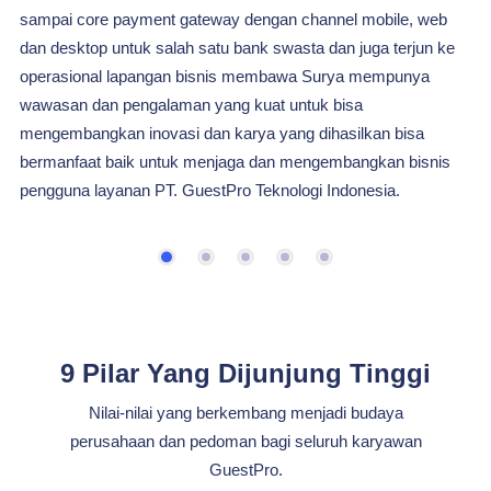
warnet sampai digital agency sejak 2006 sampai akhirnya karir
programmer professional di bidang core joint finance pada
telkom sigma, point of sales dan puluhan aplikasi untuk industri
keuangan dan pariwisata di tahun 2009 sampai 2017
membawa Putu Wigatana mempunyai wawasan dan
pengalaman yang kuat untuk menjadi CTO yang menghasilkan
inovasi dan karya dengan teknologi terkini yang dihasilkan bisa
bermanfaat baik untuk menjaga dan mengembangkan bisnis
pengguna layanan PT. GuestPro Teknologi Indonesia.
9 Pilar Yang Dijunjung Tinggi
Nilai-nilai yang berkembang menjadi budaya
perusahaan dan pedoman bagi seluruh karyawan
GuestPro.