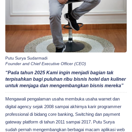
Putu Wigatana
Founder and Chief Technology Officer (CTO)
“Kami terus mengembangkan berbagai macam karya
inovasi solusi teknologi terbaik yang mudah
digunakan untuk efisiensi dan produktivitas
operasional sampai pengembangan bisnis pengguna
layanan PT. GuestPro Teknologi Indonesia”
Mempunyai ketertarikan yang kuat di bidang elektro dan robotik
sejak kuliah Putu membangun berbagai usaha mulai dari