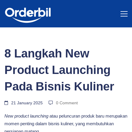
BLOG
8
8 Langkah New
Langkah
Product Launching
New
Pada Bisnis Kuliner
Product
21 January 2025
0 Comment
New product launching
atau peluncuran produk baru merupakan
Launching
momen penting dalam bisnis kuliner, yang membutuhkan
persiapan matang.