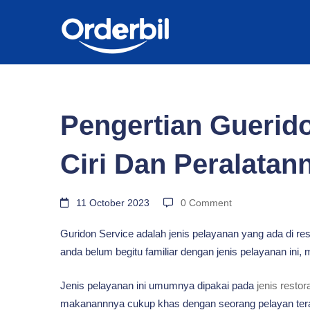
BLOG
Pengertian
Pengertian Guerido
Gueridon
Ciri Dan Peralatan
Service
11 October 2023
0 Comment
Guridon Service adalah jenis pelayanan yang ada di res
Serta
anda belum begitu familiar dengan jenis pelayanan ini, m
Ciri-
Jenis pelayanan ini umumnya dipakai pada
jenis restor
makanannnya cukup khas dengan seorang pelayan tera