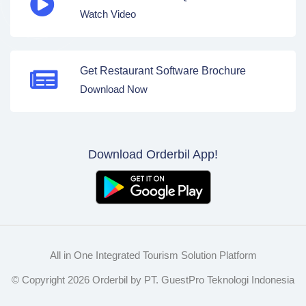
Watch Video
Get Restaurant Software Brochure
Download Now
Download Orderbil App!
All in One Integrated Tourism Solution Platform
© Copyright
Baca juga:
2026
7 Ide Menu Dessert Khas Italia Yang
Orderbil by PT. GuestPro Teknologi Indonesia
Memanjakan Lidah