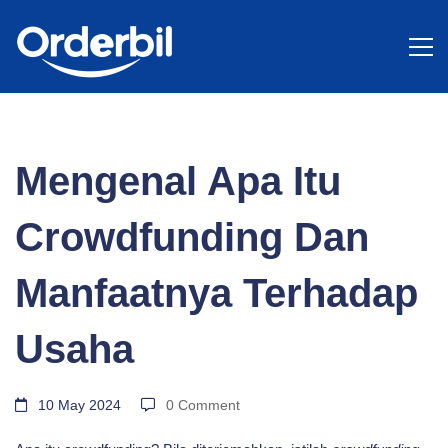
BLOG
Mengenal
Mengenal Apa Itu
Apa
Crowdfunding Dan
Itu
Manfaatnya Terhadap
Usaha
Crowdfunding
10 May 2024
0 Comment
Dan