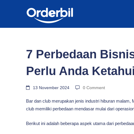
BLOG
7
7 Perbedaan Bisni
Perbedaan
Perlu Anda Ketahu
Bisnis
13 November 2024
0 Comment
Bar dan club merupakan jenis industri hiburan malam, 
Bar
club memiliki perbedaan mendasar mulai dari operasiona
Dan
Berikut ini adalah beberapa aspek utama dari perbedaan