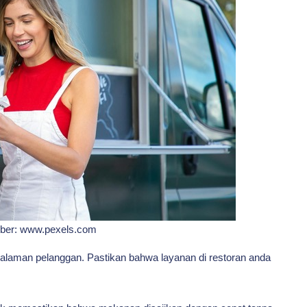
mber: www.pexels.com
alaman pelanggan. Pastikan bahwa layanan di restoran anda