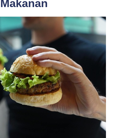
s Makanan