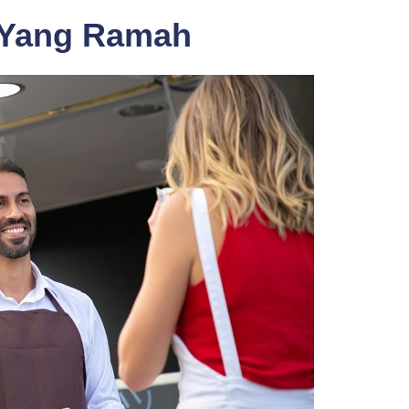
 Yang Ramah