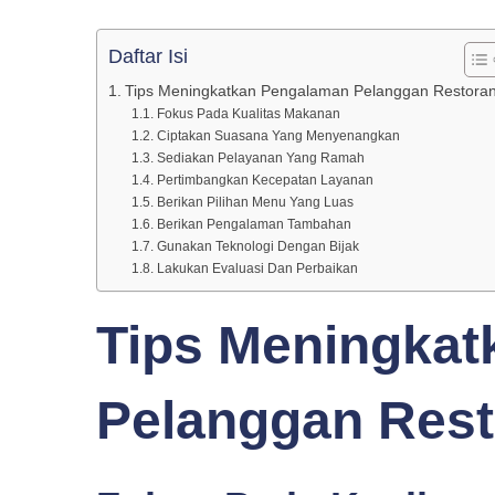
Restoran
Daftar Isi
Tips Meningkatkan Pengalaman Pelanggan Restora
Fokus Pada Kualitas Makanan
Ciptakan Suasana Yang Menyenangkan
Sediakan Pelayanan Yang Ramah
Pertimbangkan Kecepatan Layanan
Berikan Pilihan Menu Yang Luas
Berikan Pengalaman Tambahan
Gunakan Teknologi Dengan Bijak
Lakukan Evaluasi Dan Perbaikan
Tips Meningka
Pelanggan Rest