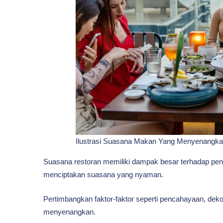
Ilustrasi Suasana Makan Yang Menyenangk
Suasana restoran memiliki dampak besar terhadap peng
menciptakan suasana yang nyaman.
Pertimbangkan faktor-faktor seperti pencahayaan, deko
menyenangkan.