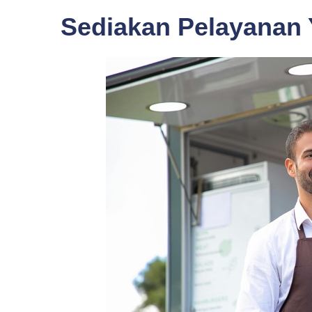
Sediakan Pelayanan