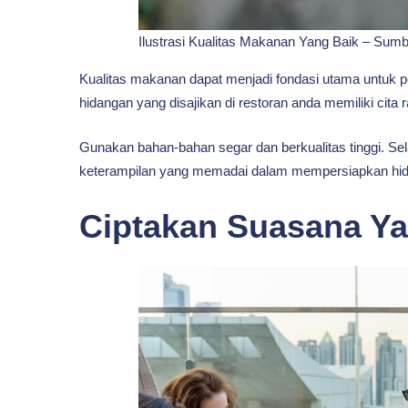
Ilustrasi Kualitas Makanan Yang Baik – Su
Kualitas makanan dapat menjadi fondasi utama untuk
hidangan yang disajikan di restoran anda memiliki cita 
Gunakan bahan-bahan segar dan berkualitas tinggi. Sela
keterampilan yang memadai dalam mempersiapkan hi
Ciptakan Suasana Y