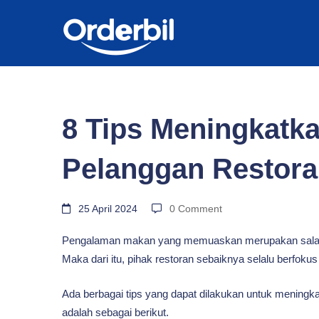
BLOG
8
8 Tips Meningkatk
Tips
Pelanggan Restor
Meningkatkan
25 April 2024
0 Comment
Pengalaman makan yang memuaskan merupakan salah sa
Pengalaman
Maka dari itu, pihak restoran sebaiknya selalu berfo
Pelanggan
Ada berbagai tips yang dapat dilakukan untuk meningk
adalah sebagai berikut.