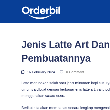
BLOG
Jenis
Jenis Latte Art Da
Latte
Pembuatannya
Art
16 February 2024
0 Comment
Latte merupakan salah satu jenis minuman kopi susu ya
Dan
umumya dibuat dengan berbagai jenis latte art, yaitu 
menggunakan
steam
susu.
Bagaimana
Berikut kita akan membahas secara lengkap mengenai jenis