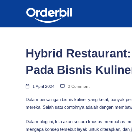
BLOG
Hybrid
Hybrid Restaurant: 
Restaurant:
Pada Bisnis Kuline
Strategi
1 April 2024
0 Comment
Dalam persaingan bisnis kuliner yang ketat, banyak p
Diferensiasi
mereka. Salah satu contohnya adalah dengan memba
Pada
Dalam blog ini, kita akan secara khusus membahas m
mengapa konsep tersebut layak untuk diterapkan, dan 