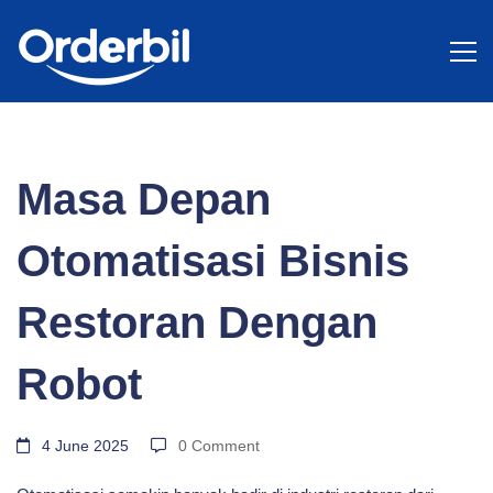
BLOG
Masa
Masa Depan
Depan
Otomatisasi Bisnis
Otomatisasi
Restoran Dengan
Robot
Bisnis
4 June 2025
0 Comment
Restoran