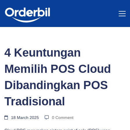
BLOG
4
4 Keuntungan
Keuntungan
Memilih POS Cloud
Memilih
Dibandingkan POS
Tradisional
POS
18 March 2025
0 Comment
Cloud