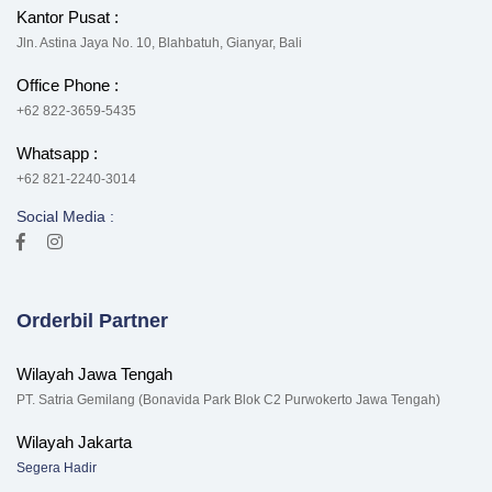
Kantor Pusat :
Jln. Astina Jaya No. 10, Blahbatuh, Gianyar, Bali
Office Phone :
+62 822-3659-5435
Whatsapp :
+62 821-2240-3014
Social Media :
Orderbil Partner
Wilayah Jawa Tengah
PT. Satria Gemilang (Bonavida Park Blok C2 Purwokerto Jawa Tengah)
Wilayah Jakarta
Segera Hadir