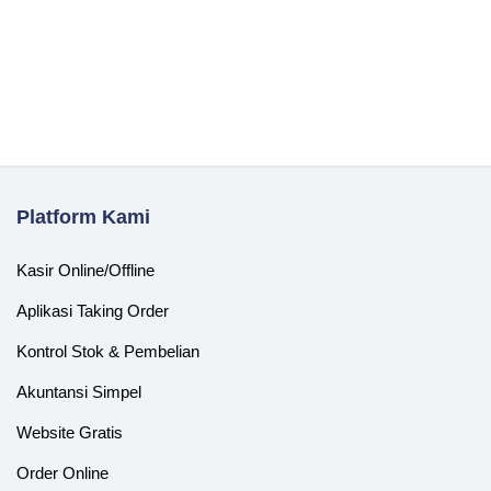
Platform Kami
Kasir Online/Offline
Aplikasi Taking Order
Kontrol Stok & Pembelian
Akuntansi Simpel
Website Gratis
Order Online