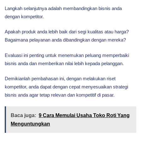
Langkah selanjutnya adalah membandingkan bisnis anda
dengan kompetitor.
Apakah produk anda lebih baik dari segi kualitas atau harga?
Bagaimana pelayanan anda dibandingkan dengan mereka?
Evaluasi ini penting untuk menemukan peluang memperbaiki
bisnis anda dan memberikan nilai lebih kepada pelanggan.
Demikianlah pembahasan ini, dengan melakukan riset
kompetitor, anda dapat dengan cepat menyesuaikan strategi
bisnis anda agar tetap relevan dan kompetitif di pasar.
Baca juga:
9 Cara Memulai Usaha Toko Roti Yang
Menguntungkan