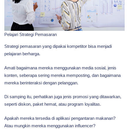
Pelajari Strategi Pemasaran
Strategi pemasaran yang dipakai kompetitor bisa menjadi
pelajaran berharga.
Amati bagaimana mereka menggunakan media sosial, jenis
konten, seberapa sering mereka memposting, dan bagaimana
mereka berinteraksi dengan pelanggan.
Di samping itu, perhatikan juga jenis promosi yang ditawarkan,
seperti diskon, paket hemat, atau program loyalitas.
Apakah mereka tersedia di aplikasi pengantaran makanan?
Atau mungkin mereka menggunakan influencer?