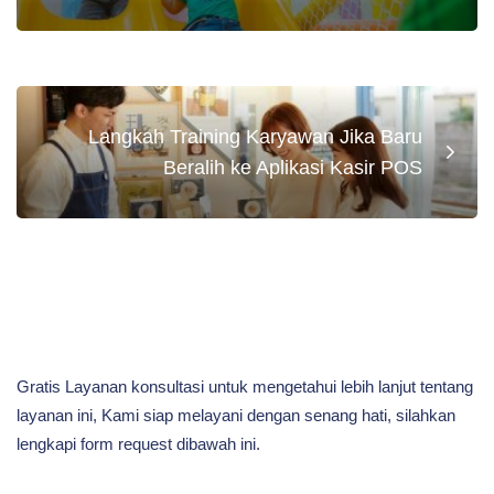
Langkah Training Karyawan Jika Baru
Beralih ke Aplikasi Kasir POS
Gratis Layanan konsultasi untuk mengetahui lebih lanjut tentang
layanan ini, Kami siap melayani dengan senang hati, silahkan
lengkapi form request dibawah ini.