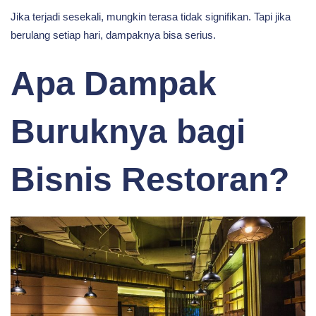
Jika terjadi sesekali, mungkin terasa tidak signifikan. Tapi jika
berulang setiap hari, dampaknya bisa serius.
Apa Dampak
Buruknya bagi
Bisnis Restoran?