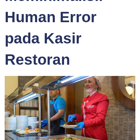
Human Error
pada Kasir
Restoran