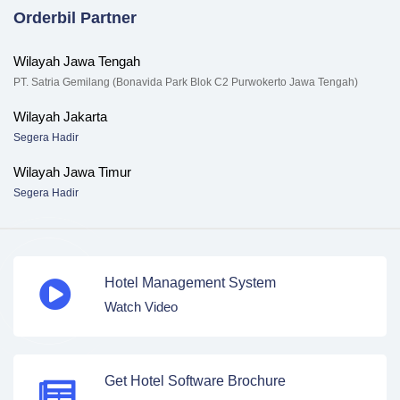
Orderbil Partner
Wilayah Jawa Tengah
PT. Satria Gemilang (Bonavida Park Blok C2 Purwokerto Jawa Tengah)
Wilayah Jakarta
Segera Hadir
Wilayah Jawa Timur
Segera Hadir
Hotel Management System
Watch Video
Get Hotel Software Brochure