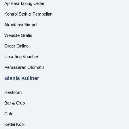
Aplikasi Taking Order
Kontrol Stok & Pembelian
Akuntansi Simpel
Website Gratis
Order Online
Upselling Voucher
Pemasaran Otomatis
‎Bisnis Kuliner
Restoran
Bar & Club
Cafe
Kedai Kopi