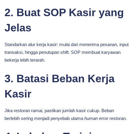
2. Buat SOP Kasir yang
Jelas
Standarkan alur kerja kasir: mulai dari menerima pesanan, input
transaksi, hingga penutupan shift. SOP membuat karyawan
bekerja lebih terarah.
3. Batasi Beban Kerja
Kasir
Jika restoran ramai, pastikan jumlah kasir cukup. Beban
berlebih sering menjadi penyebab utama
human error
restoran.