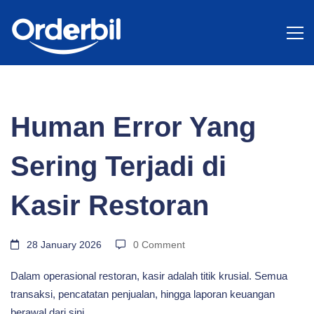
BLOG
Human
Human Error Yang
Error
Sering Terjadi di
Yang
Kasir Restoran
Sering
28 January 2026
0 Comment
Dalam operasional restoran, kasir adalah titik krusial. Semua
Terjadi
transaksi, pencatatan penjualan, hingga laporan keuangan
berawal dari sini.