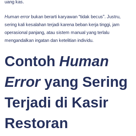
uang kas.
Human error
bukan berarti karyawan “tidak becus”. Justru,
sering kali kesalahan terjadi karena beban kerja tinggi, jam
operasional panjang, atau sistem manual yang terlalu
mengandalkan ingatan dan ketelitian individu.
Contoh
Human
Error
yang Sering
Terjadi di Kasir
Restoran