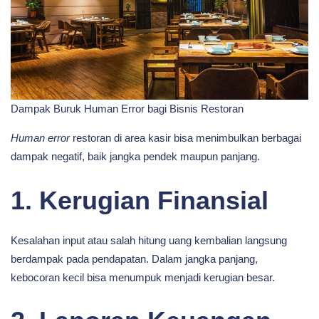
Dampak Buruk Human Error bagi Bisnis Restoran
Human error
restoran di area kasir bisa menimbulkan berbagai
dampak negatif, baik jangka pendek maupun panjang.
1. Kerugian Finansial
Kesalahan input atau salah hitung uang kembalian langsung
berdampak pada pendapatan. Dalam jangka panjang,
kebocoran kecil bisa menumpuk menjadi kerugian besar.