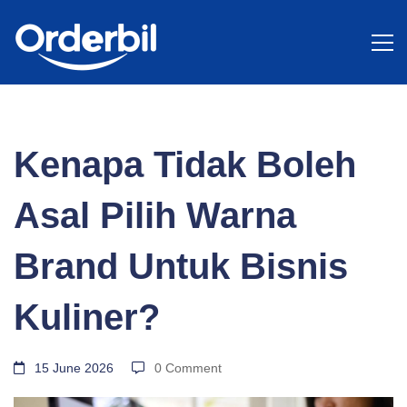
BLOG
Kenapa
Kenapa Tidak Boleh
Tidak
Asal Pilih Warna
Boleh
Brand Untuk Bisnis
Kuliner?
Asal
15 June 2026
0 Comment
Pilih