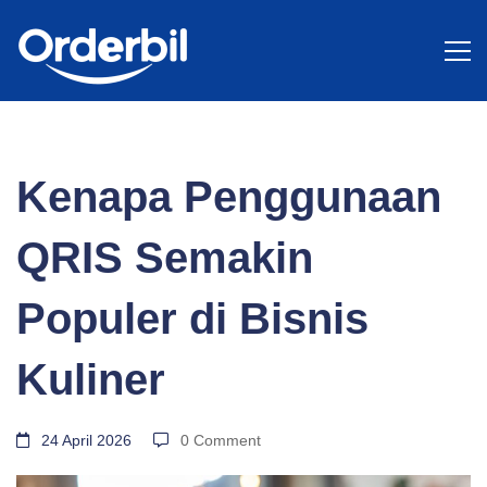
BLOG
Kenapa
Kenapa Penggunaan
Penggunaan
QRIS Semakin
QRIS
Populer di Bisnis
Kuliner
Semakin
24 April 2026
0 Comment
Populer